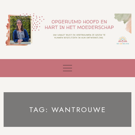
Skip
to
content
TAG:
WANTROUWE